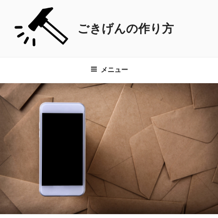
コ
ン
ごきげんの作り方
テ
ン
ツ
へ
メニュー
ス
キ
ッ
プ