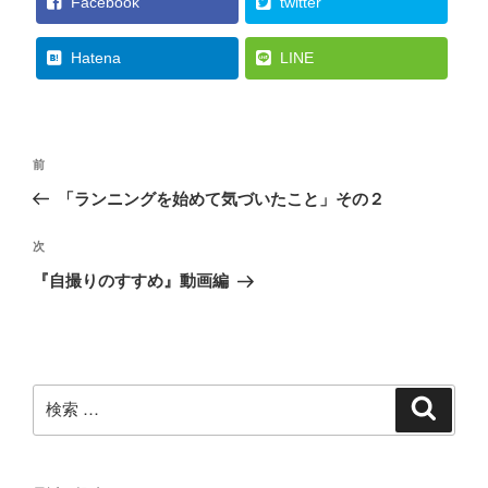
Facebook
twitter
Hatena
LINE
投
過
前
稿
去
「ランニングを始めて気づいたこと」その２
ナ
の
ビ
投
次
次
稿
ゲ
の
『自撮りのすすめ』動画編
投
ー
稿
シ
ョ
ン
検
検
索
索: